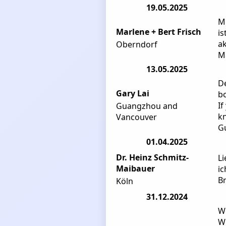
19.05.2025
Mo
Marlene + Bert Frisch
is
ak
Oberndorf
M
13.05.2025
De
Gary Lai
bo
If
Guangzhou and
kn
Vancouver
Gu
01.04.2025
Dr. Heinz Schmitz-
Li
Maibauer
ic
Br
Köln
31.12.2024
We
Wh