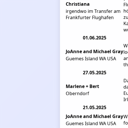
Christiana
Fl
hö
irgendwo im Transfer am
zu
Frankfurter Flughafen
Ka
wu
01.06.2025
We
JoAnne and Michael Gray
lo
an
Guemes Island WA USA
th
27.05.2025
Da
Marlene + Bert
d
Eu
Oberndorf
Ir
21.05.2025
JoAnne and Michael Gray
Wi
fo
Guemes Island WA USA