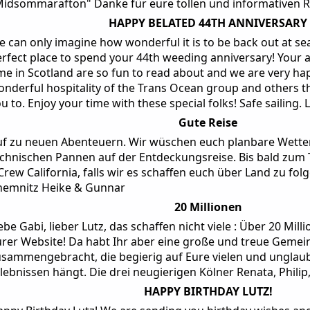
Midsommarafton" Danke für eure tollen und informativen R
HAPPY BELATED 44TH ANNIVERSARY
 can only imagine how wonderful it is to be back out at se
rfect place to spend your 44th weeding anniversary! Your 
me in Scotland are so fun to read about and we are very ha
nderful hospitality of the Trans Ocean group and others t
u to. Enjoy your time with these special folks! Safe sailing. 
Gute Reise
uf zu neuen Abenteuern. Wir wüschen euch planbare Wette
chnischen Pannen auf der Entdeckungsreise. Bis bald zum 
Crew California, falls wir es schaffen euch über Land zu fol
hemnitz Heike & Gunnar
20 Millionen
ebe Gabi, lieber Lutz, das schaffen nicht viele : Über 20 Mil
rer Website! Da habt Ihr aber eine große und treue Gemein
sammengebracht, die begierig auf Eure vielen und unglaub
lebnissen hängt. Die drei neugierigen Kölner Renata, Philip
HAPPY BIRTHDAY LUTZ!