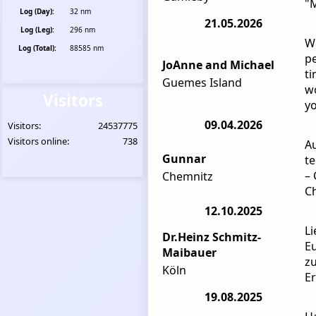
"
Log (Day):
32 nm
21.05.2026
Log (Leg):
296 nm
We
Log (Total):
88585 nm
pe
JoAnne and Michael
ti
Guemes Island
wo
Visitors
yo
09.04.2026
Visitors:
24537775
Visitors online:
738
A
Gunnar
te
– 
Chemnitz
C
12.10.2025
Li
Dr.Heinz Schmitz-
Eu
Maibauer
zu
Köln
Er
19.08.2025