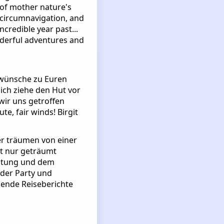
of mother nature's
r circumnavigation, and
credible year past...
derful adventures and
kwünsche zu Euren
ich ziehe den Hut vor
wir uns getroffen
e, fair winds! Birgit
r träumen von einer
ht nur geträumt
istung und dem
 der Party und
nende Reiseberichte