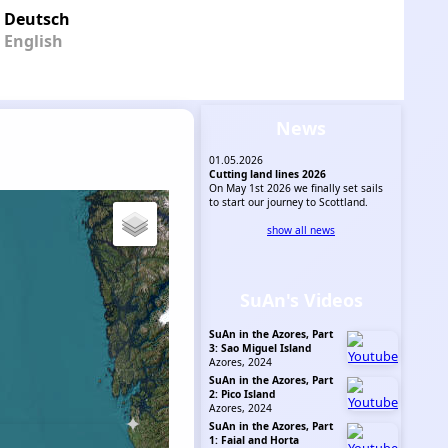
Deutsch
English
News
01.05.2026
Cutting land lines 2026
On May 1st 2026 we finally set sails
to start our journey to Scottland.
show all news
SuAn's Videos
SuAn in the Azores, Part
3: Sao Miguel Island
Azores, 2024
SuAn in the Azores, Part
2: Pico Island
Azores, 2024
SuAn in the Azores, Part
1: Faial and Horta