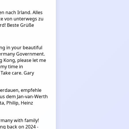
n nach Irland. Alles
ite von unterwegs zu
ard! Beste Grüße
ng in your beautiful
 Germany Government.
g Kong, please let me
 my time in
 Take care. Gary
 verdauen, empfehle
 aus dem Jan-van-Werth
a, Philip, Heinz
rmany with family!
ng back on 2024 -