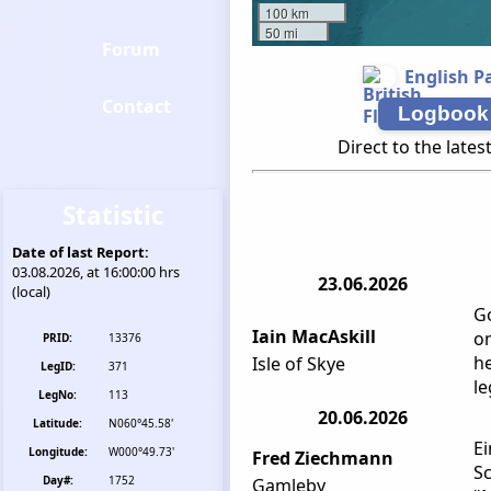
100 km
50 mi
Forum
English P
Contact
Logbook
Direct to the lates
Statistic
Date of last Report:
03.08.2026, at 16:00:00 hrs
23.06.2026
(local)
Go
Iain MacAskill
on
PRID:
13376
he
Isle of Skye
LegID:
371
le
LegNo:
113
20.06.2026
Latitude:
N060°45.58'
E
Longitude:
W000°49.73'
Fred Ziechmann
Sc
Day#:
1752
Gamleby