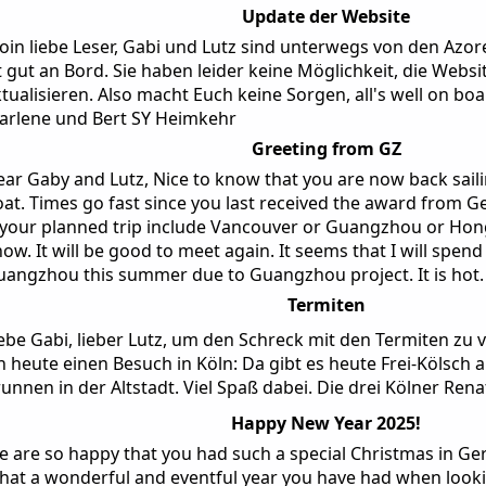
Update der Website
in liebe Leser, Gabi und Lutz sind unterwegs von den Azore
t gut an Bord. Sie haben leider keine Möglichkeit, die Webs
tualisieren. Also macht Euch keine Sorgen, all's well on bo
arlene und Bert SY Heimkehr
Greeting from GZ
ar Gaby and Lutz, Nice to know that you are now back saili
at. Times go fast since you last received the award from
 your planned trip include Vancouver or Guangzhou or Hon
ow. It will be good to meet again. It seems that I will spend
angzhou this summer due to Guangzhou project. It is hot.
Termiten
ebe Gabi, lieber Lutz, um den Schreck mit den Termiten zu
h heute einen Besuch in Köln: Da gibt es heute Frei-Kölsch
unnen in der Altstadt. Viel Spaß dabei. Die drei Kölner Renat
Happy New Year 2025!
 are so happy that you had such a special Christmas in Ge
at a wonderful and eventful year you have had when looki