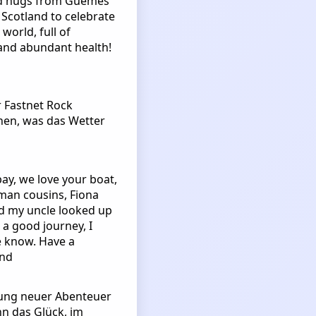
and hugs from Guemes
 Scotland to celebrate
world, full of
and abundant health!
r Fastnet Rock
hen, was das Wetter
ay, we love your boat,
man cousins, Fiona
d my uncle looked up
 a good journey, I
e know. Have a
and
htung neuer Abenteuer
nn das Glück, im