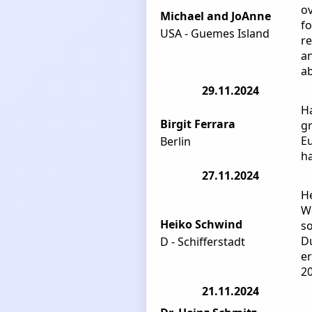
ov
Michael and JoAnne
fo
USA - Guemes Island
re
an
ab
29.11.2024
Ha
Birgit Ferrara
gr
Eu
Berlin
ha
27.11.2024
H
We
Heiko Schwind
s
Du
D - Schifferstadt
er
20
21.11.2024