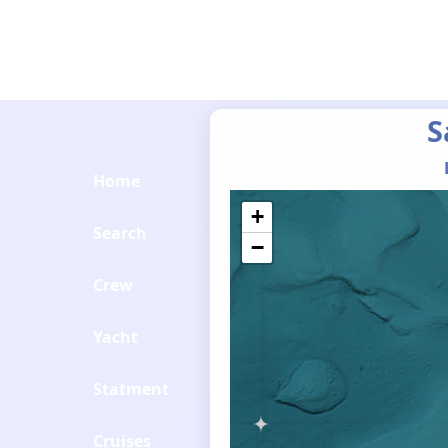
S
Home
+
Search
−
Crew
Yacht
Statment
Cruises