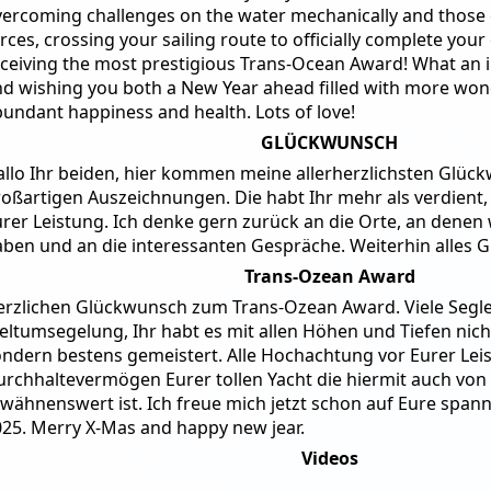
ercoming challenges on the water mechanically and those 
rces, crossing your sailing route to officially complete you
ceiving the most prestigious Trans-Ocean Award! What an in
d wishing you both a New Year ahead filled with more won
undant happiness and health. Lots of love!
GLÜCKWUNSCH
llo Ihr beiden, hier kommen meine allerherzlichsten Glüc
oßartigen Auszeichnungen. Die habt Ihr mehr als verdient, 
rer Leistung. Ich denke gern zurück an die Orte, an denen 
ben und an die interessanten Gespräche. Weiterhin alles Gut
Trans-Ozean Award
erzlichen Glückwunsch zum Trans-Ozean Award. Viele Segle
ltumsegelung, Ihr habt es mit allen Höhen und Tiefen nic
ondern bestens gemeistert. Alle Hochachtung vor Eurer Le
rchhaltevermögen Eurer tollen Yacht die hiermit auch von
wähnenswert ist. Ich freue mich jetzt schon auf Eure span
25. Merry X-Mas and happy new jear.
Videos