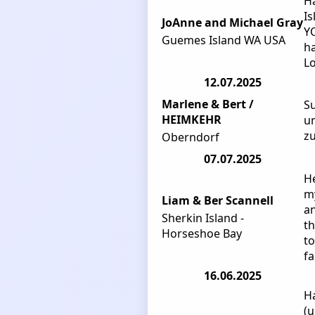
H
Is
JoAnne and Michael Gray
YO
Guemes Island WA USA
h
Lo
12.07.2025
Marlene & Bert /
Su
HEIMKEHR
um
zu
Oberndorf
07.07.2025
He
m
Liam & Ber Scannell
an
Sherkin Island -
th
Horseshoe Bay
t
fa
16.06.2025
Ha
(u