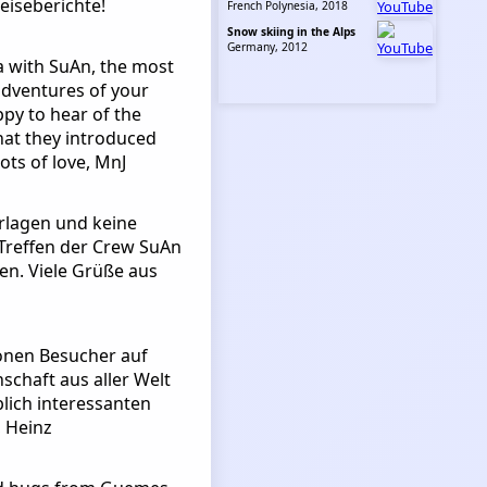
eiseberichte!
French Polynesia, 2018
Snow skiing in the Alps
Germany, 2012
a with SuAn, the most
adventures of your
ppy to hear of the
hat they introduced
Lots of love, MnJ
rlagen und keine
Treffen der Crew SuAn
gen. Viele Grüße aus
lionen Besucher auf
schaft aus aller Welt
lich interessanten
, Heinz