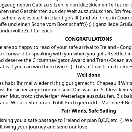
ugzeug neben Gabi zu sitzen, einen klitzekleinen Teil eurer 
ren und Geschichten aus der Welt auszutauschen. Ich freu
 sehen, wie es euch in Irland gefällt (und ob ihr es in Cou
ffe und einen Scone vom Boot schafft}} ;) ) ganz liebe Grü
ndervolle Zeit für euch!
CONGRATULATIONS
 are so happy to read of your safe arrival to Ireland - Cong
ok forward to speaking with you when you get all settled i
d deserve the Circumnavigator Award and Trans-Ocean award
at is if you can win them twice -:) ! Lots of love from Guem
Well done
s habt Ihr mal wieder richtig gut gemacht. Chapeau!!! Wir s
ass Ihr sicher angekommen seid. Das war am Schluss kein
ren Mut, trotz schwieriger Wetterlage auszulaufen. Bis bald 
land. Wir arbeiten dran! Fühlt Euch gedrückt - Marlene + Be
Fair Winds, Safe Sailing
shing you a safe passage to Ireland or plan B,C,D,etc :-). W
llowing your journey and send our love.