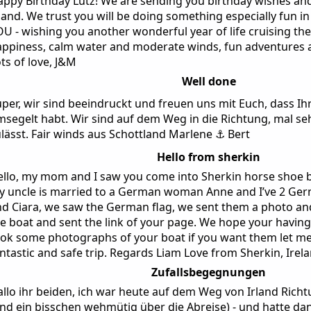
appy Birthday Lutz! We are sending you birthday wishes 
land. We trust you will be doing something especially fun in
U - wishing you another wonderful year of life cruising the 
appiness, calm water and moderate winds, fun adventures 
ts of love, J&M
Well done
per, wir sind beeindruckt und freuen uns mit Euch, dass Ih
segelt habt. Wir sind auf dem Weg in die Richtung, mal se
lässt. Fair winds aus Schottland Marlene ⚓️ Bert
Hello from sherkin
llo, my mom and I saw you come into Sherkin horse shoe b
y uncle is married to a German woman Anne and I’ve 2 Ger
d Ciara, we saw the German flag, we sent them a photo an
e boat and sent the link of your page. We hope your having
ook some photographs of your boat if you want them let m
ntastic and safe trip. Regards Liam Love from Sherkin, Irel
Zufallsbegegnungen
llo ihr beiden, ich war heute auf dem Weg von Irland Ric
nd ein bisschen wehmütig über die Abreise) - und hatte da