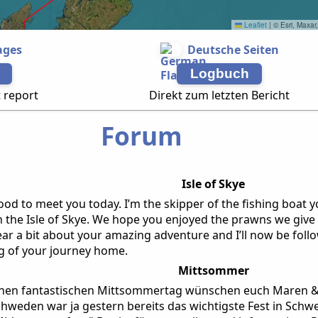
Leaflet
|
© Esri, Maxar
ages
Deutsche Seiten
Logbuch
t report
Direkt zum letzten Bericht
Forum
Isle of Skye
od to meet you today. I’m the skipper of the fishing boat y
 the Isle of Skye. We hope you enjoyed the prawns we give 
ar a bit about your amazing adventure and I’ll now be follo
g of your journey home.
Mittsommer
inen fantastischen Mittsommertag wünschen euch Maren & 
hweden war ja gestern bereits das wichtigste Fest in Sch