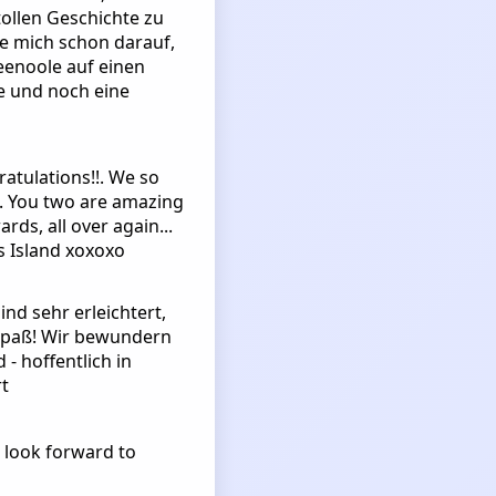
tollen Geschichte zu
e mich schon darauf,
meenoole auf einen
ße und noch eine
ratulations!!. We so
n. You two are amazing
s, all over again...
es Island xoxoxo
ind sehr erleichtert,
 Spaß! Wir bewundern
- hoffentlich in
rt
e look forward to