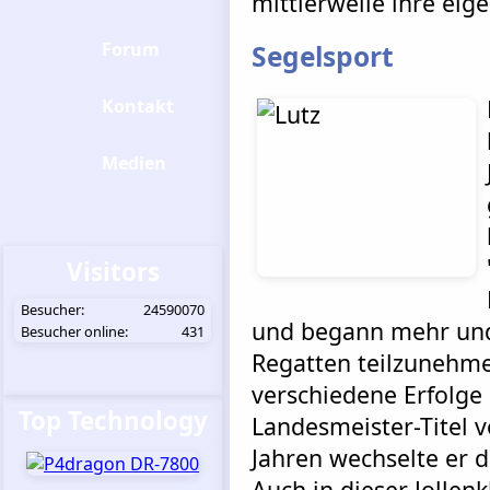
mittlerweile ihre ei
Forum
Segelsport
Kontakt
Medien
Visitors
Besucher:
24590070
und begann mehr und 
Besucher online:
431
Regatten teilzunehme
verschiedene Erfolge
Top Technology
Landesmeister-Titel v
Jahren wechselte er d
Auch in dieser Jollen