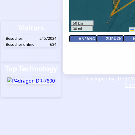
50 km
Visitors
30 mi
Besucher:
24572034
ANFANG
ZURÜCK
Besucher online:
634
Top Technology
Developed by LUPEX We
Dat