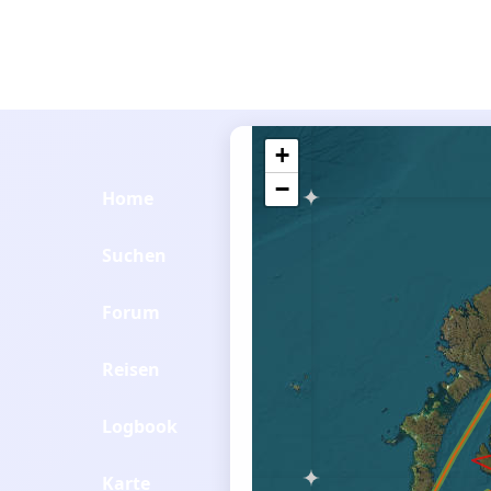
+
−
Home
Suchen
Forum
Reisen
Logbook
Karte