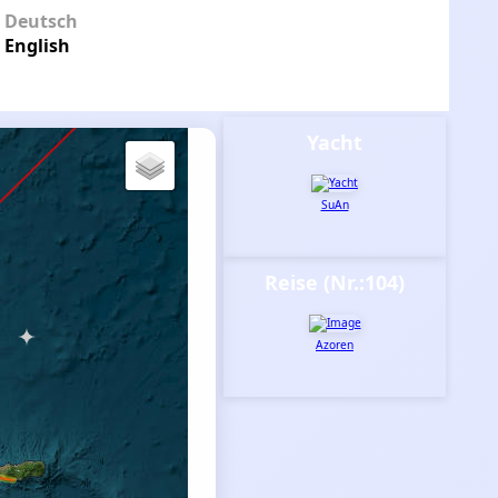
Deutsch
English
Yacht
SuAn
Reise (Nr.:104)
Azoren