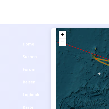
+
−
Home
Suchen
Forum
Reisen
Logbook
Karte