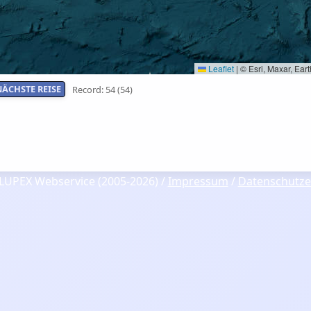
Leaflet
|
© Esri, Maxar, Ea
NÄCHSTE REISE
Record: 54 (54)
LUPEX Webservice (2005-2026) /
Impressum
/
Datenschutze