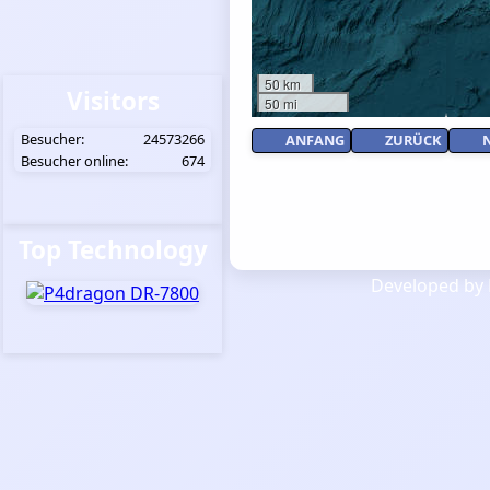
50 km
Visitors
50 mi
Besucher:
24573266
ANFANG
ZURÜCK
Besucher online:
674
Top Technology
Developed by 