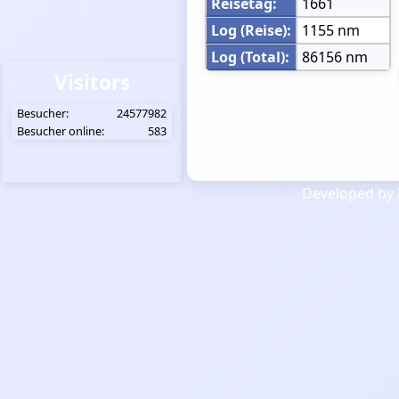
Reisetag:
1661
Log (Reise):
1155 nm
Log (Total):
86156 nm
Visitors
Besucher:
24577982
Besucher online:
583
Developed by 