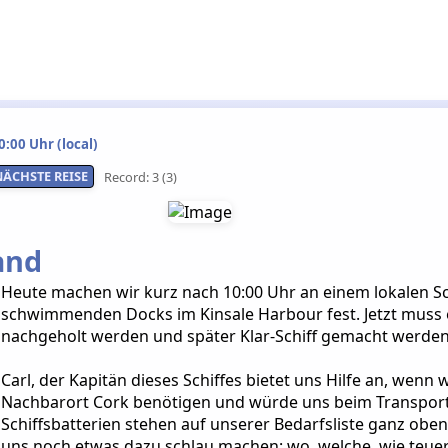
:00 Uhr (local)
NÄCHSTE REISE
Record: 3 (3)
and
Heute machen wir kurz nach 10:00 Uhr an einem lokalen Sch
schwimmenden Docks im Kinsale Harbour fest. Jetzt muss e
nachgeholt werden und später Klar-Schiff gemacht werden
Carl, der Kapitän dieses Schiffes bietet uns Hilfe an, wen
Nachbarort Cork benötigen und würde uns beim Transport
Schiffsbatterien stehen auf unserer Bedarfsliste ganz oben
uns noch etwas dazu schlau machen: wo, welche, wie teuer