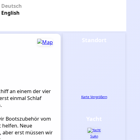
Deutsch
English
Standort
iff an einem der vier
rst einmal Schlaf
Karte Vergrößern
.
Yacht
n wir Bootszubehör vom
 helfen. Neue
, aber erst müssen wir
SuAn
.