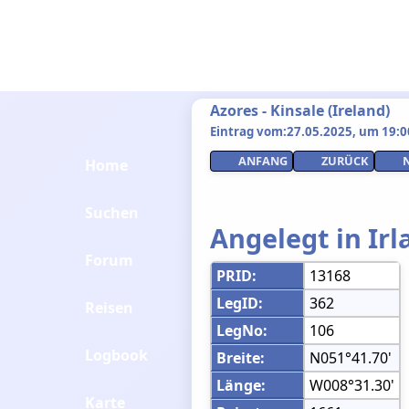
Azores - Kinsale (Ireland)
Eintrag vom:27.05.2025, um 19:00
ANFANG
ZURÜCK
Home
Suchen
Angelegt in Irl
Forum
PRID:
13168
LegID:
362
Reisen
LegNo:
106
Logbook
Breite:
N051°41.70'
Länge:
W008°31.30'
Karte