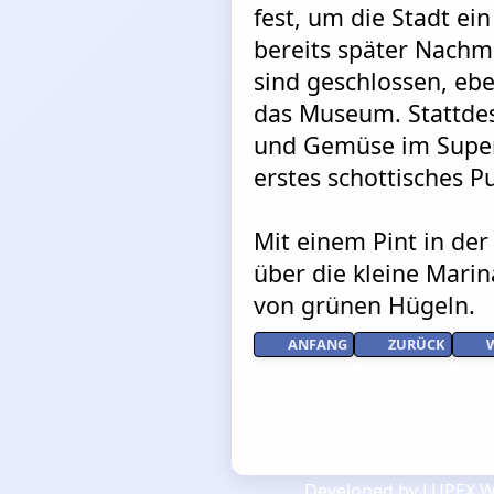
fest, um die Stadt ei
bereits später Nachmi
sind geschlossen, eb
das Museum. Stattdes
und Gemüse im Super
erstes schottisches P
Mit einem Pint in der
über die kleine Mari
von grünen Hügeln.
ANFANG
ZURÜCK
Developed by LUPEX We