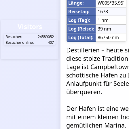
Länge:
W005°35.95'
Reisetag:
1678
Log (Tag):
1 nm
Visitors
Log (Reise):
39 nm
Besucher:
24589052
Log (Total):
86750 nm
Besucher online:
407
Destillerien – heute 
diese stolze Traditio
Lage ist Campbeltow
schottische Hafen zu 
Anlaufpunkt für Seel
überqueren.
Der Hafen ist eine we
mit einem kleinen In
gemütlichen Marina. 