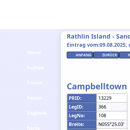
Rathlin Island - San
Eintrag vom:09.08.2025, 
Home
ANFANG
ZURÜCK
Suchen
Forum
Campbelltown
Reisen
PRID:
13229
LegID:
366
Logbook
LegNo:
108
Breite:
N055°25.03'
Karte