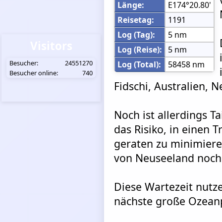
Länge:
E174°20.80'
Reisetag:
1191
Log (Tag):
5 nm
Visitors
Log (Reise):
5 nm
Besucher:
24551270
Log (Total):
58458 nm
Besucher online:
740
Fidschi, Australien, 
Noch ist allerdings T
das Risiko, in einen 
geraten zu minimieren
von Neuseeland noch 
Diese Wartezeit nutze
nächste große Ozean