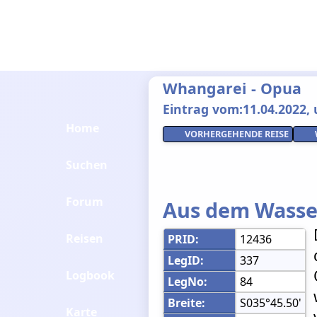
Whangarei - Opua
Eintrag vom:11.04.2022, 
Home
VORHERGEHENDE REISE
Suchen
Forum
Aus dem Wasse
Reisen
PRID:
12436
LegID:
337
Logbook
LegNo:
84
Breite:
S035°45.50'
Karte